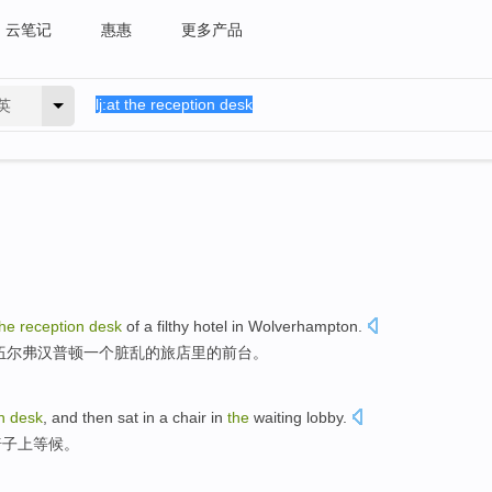
云笔记
惠惠
更多产品
英
the
reception
desk
of
a
filthy
hotel
in
Wolverhampton
.
伍尔弗汉普顿
一
个
脏乱
的
旅店
里的
前台
。
on
desk
, and
then sat
in
a
chair
in
the
waiting
lobby
.
椅子上
等候
。