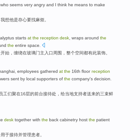
who
seems
very
angry
and
I
think
he
means
to
make
，
我
想
他
是存心
要
找麻烦。
alyptus
starts
at
the
reception
desk
,
wraps
around
the
ound
the
entire
space
.
处
开始，
缠绕
在
玻璃门
主
入口
周围
，
整个
空间
都有此装饰。
hanghai
,
employees
gathered
at
the
16th
floor
reception
owers
sent by
local
supporters
of
the
company's decision.
员工们
聚
在
16
层
的前台
接待处
，给
当地
支持者
送来
的
三
束
鲜
ke
desk
together with
the
back
cabinetry
host
the
patient
子用于
接待
并
管理
患者
。