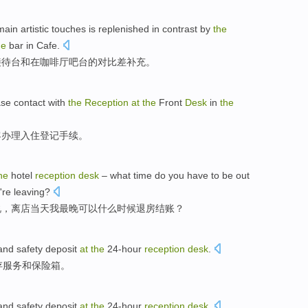
main
artistic
touches
is replenished
in
contrast
by
the
he
bar
in
Cafe
.
接待
台
和
在
咖啡厅
吧台的
对比
差
补充。
ase contact with
the
Reception
at
the
Front
Desk
in
the
客办理入住登记手续
。
he
hotel
reception
desk
–
what
time
do you have to be out
're
leaving
?
说，
离
店当天我最晚可以
什么
时候
退房
结账？
and
safety deposit
at
the
24-hour
reception
desk
.
存
服务
和
保险箱
。
and
safety deposit
at
the
24-hour
reception
desk
.