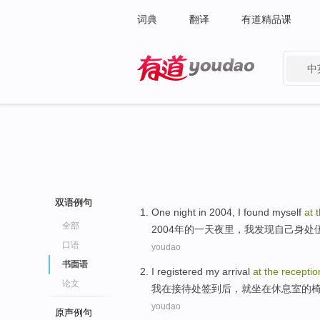
词典
翻译
有道精品课
中
有道 - 网易旗下搜索
双语例句
One
night
in 2004,
I
found
myself
at
全部
2004年
的
一
天夜里
，
我
发现
自己
身处
口语
youdao
书面语
I
registered my
arrival
at
the
recepti
论文
我
在
接待处
签到后
，
就坐
在
休息室
的
youdao
原声例句