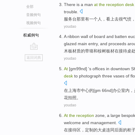
There
is
a
man
at
the
reception
desk
全部
trouble
.
音频例句
服务台
那里
有
一个
人
，
看上去
很
气愤
视频例句
youdao
权威例句
A
ribbon
wall
of
board
and
batten
euc
glazed
main
entry
, and proceeds ar
木板
材质
的
带
墙
和
桉树
板材
在
接待
桌
go
返回词典
youdao
top
At
[
gm99nd
] 's
offices
in downtown S
desk
to
photograph
three
vases of
fl
在
上海市
中心的[gm 66
nd
]
办公室内
，
花
拍照
。
youdao
At
the
reception
zone
, a
large
bespo
welcome
and
management
.
在
接待
区
，
定制的
大
桌
连同
后面
的
柜