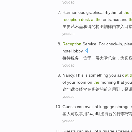
youdao
Harmonious
graphical
rhythm
of
the
reception
desk
at
the
entrance
and
t
主要
艺术品
和谐
的
构图
韵律
由
在
入口
youdao
Reception
Service
:
For
check-in
, ple
hotel
lobby.
接待
服务
：
位于
一层大堂
总台
，
为
宾
youdao
Nancy:
This
is
something
you
ask
at
t
of your
room
on
the
morning that you
这
句话
会
经常
在
宾馆
的
前台
用到，
是
youdao
Guests
can
avail
of
luggage
storage
客人
可以
享用
24小时
接待
台
的
行李寄
youdao
Guests
can
avail
of
luggage
storage