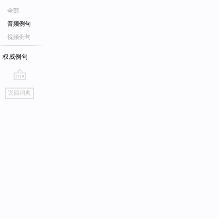
全部
音频例句
视频例句
权威例句
go
返回词典
top