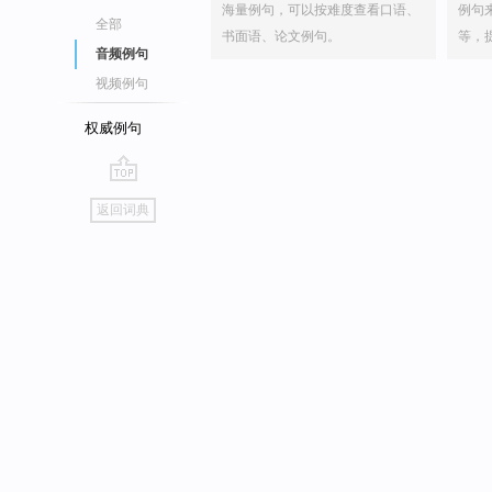
海量例句，可以按难度查看口语、
例句
全部
书面语、论文例句。
等，
音频例句
视频例句
权威例句
go
返回词典
top