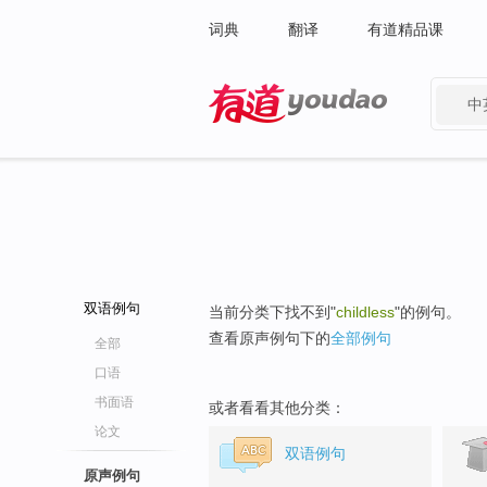
词典
翻译
有道精品课
中
有道 - 网易旗下搜索
双语例句
当前分类下找不到"
childless
"的例句。
查看原声例句下的
全部例句
全部
口语
书面语
或者看看其他分类：
论文
双语例句
原声例句