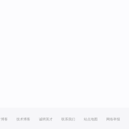
方博客
技术博客
诚聘英才
联系我们
站点地图
网络举报