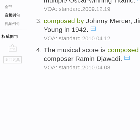
multiple Oscar-winning Titanic.
全部
VOA: standard.2009.12.19
音频例句
composed
by
Johnny Mercer, 
视频例句
Young in 1942.
权威例句
VOA: standard.2010.04.12
The musical score is
compose
go
composer Ramin Djawadi.
返回词典
top
VOA: standard.2010.04.08