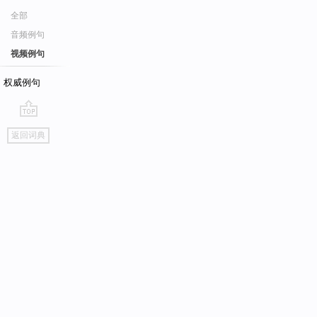
全部
音频例句
视频例句
权威例句
go
返回词典
top