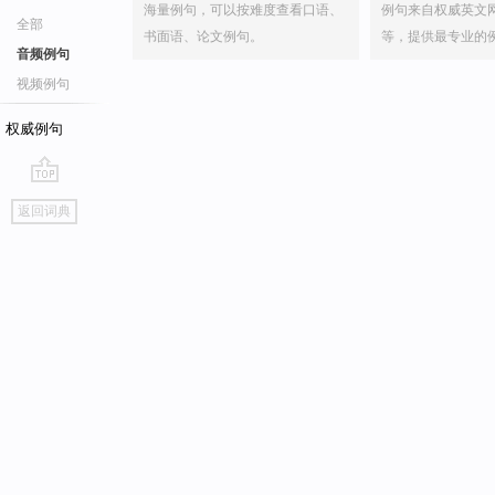
海量例句，可以按难度查看口语、
例句来自权威英文
全部
书面语、论文例句。
等，提供最专业的
音频例句
视频例句
权威例句
go
返回词典
top