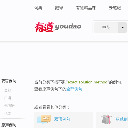
词典
翻译
有道精品课
云笔记
中英
有道 - 网易旗下搜索
双语例句
当前分类下找不到"
exact solution method
"的例句。
查看原声例句下的
全部例句
全部
口语
书面语
或者看看其他分类：
论文
双语例句
权威例
原声例句