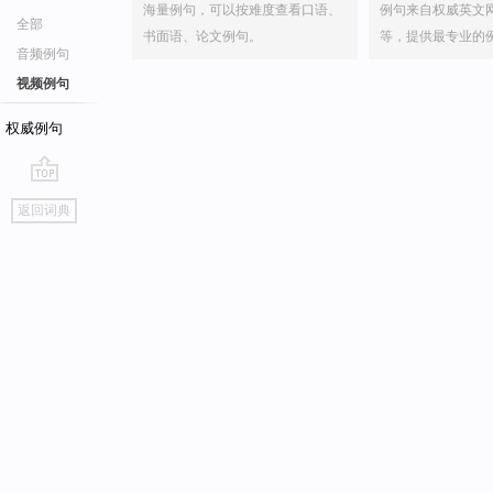
海量例句，可以按难度查看口语、
例句来自权威英文
全部
书面语、论文例句。
等，提供最专业的
音频例句
视频例句
权威例句
go
返回词典
top