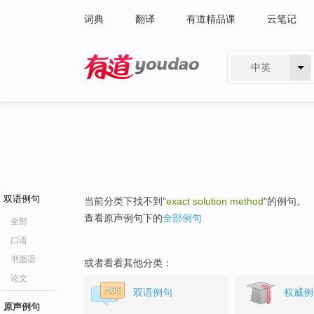
词典
翻译
有道精品课
云笔记
中英
有道 - 网易旗下搜索
双语例句
当前分类下找不到"
exact solution method
"的例句。
查看原声例句下的
全部例句
全部
口语
书面语
或者看看其他分类：
论文
双语例句
权威例
原声例句