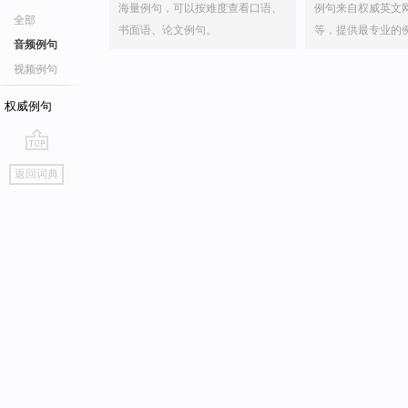
海量例句，可以按难度查看口语、
例句来自权威英文
全部
书面语、论文例句。
等，提供最专业的
音频例句
视频例句
权威例句
go
返回词典
top