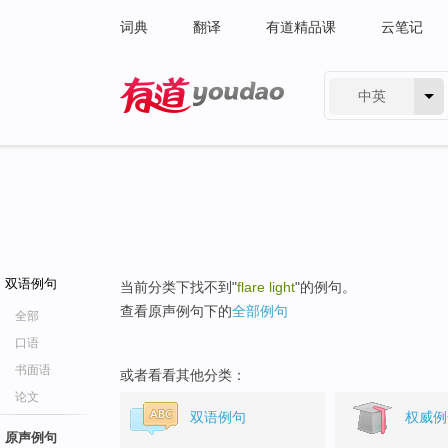
词典
翻译
有道精品课
云笔记
中英
有道 - 网易旗下搜索
双语例句
当前分类下找不到"
flare light
"的例句。
查看原声例句下的
全部例句
全部
口语
书面语
或者看看其他分类：
论文
双语例句
权威例
原声例句