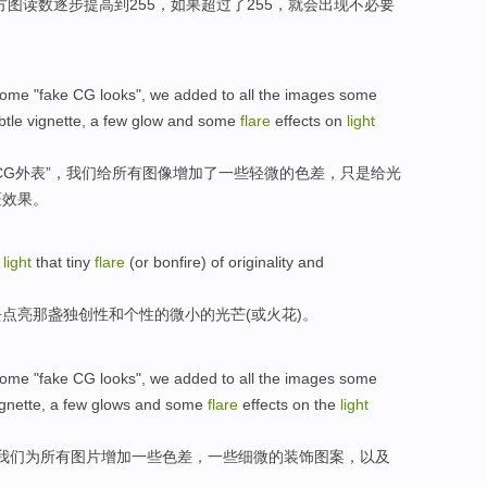
方图读数逐步提高
到
255，
如果
超过
了255，
就
会
出现
不必要
some
"
fake
CG
looks
",
we
added
to
all
the
images
some
btle vignette, a few
glow
and
some
flare
effects
on
light
CG
外表
”，
我们
给
所有
图像
增加
了一些
轻微
的
色差
，只是给
光
斑
效果
。
light
that
tiny
flare
(
or
bonfire
)
of
originality
and
去
点亮
那
盏独创性
和
个性
的
微小
的
光芒
(
或
火花
)。
some
"
fake
CG
looks",
we
added
to
all
the
images
some
gnette, a few glows
and
some
flare
effects
on
the
light
我们
为
所有
图片
增加
一些
色差
，一些
细微
的装饰图案，以及