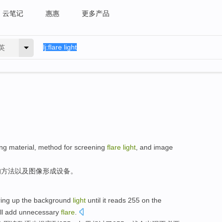
云笔记
惠惠
更多产品
英
ing
material
,
method
for
screening
flare
light
,
and
image
的
方法
以及
图像
形成
设备
。
ring
up the
background
light
until
it reads 255
on the
ll
add unnecessary
flare
.