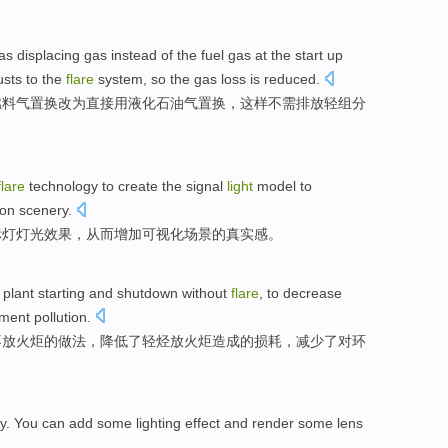
as
displacing
gas instead of the
fuel
gas
at
the
start
up
usts
to
the
flare
system,
so
the
gas
loss
is
reduced
.
燃料
气
置换改为
直接
用
液化
石油气置换，
这样
不
需排放
轻
组分
flare
technology
to
create
the signal
light
model
to
ion
scenery
.
标灯灯光
效果，
从而
增加
可视化
场景
的
真实感
。
plant
starting
and shutdown
without
flare
, to
decrease
nment
pollution
.
不
放
火炬
的
做法
，
降低
了
轻烃
放火炬造成的
损耗
，减少了对
环
ty.
You can
add
some
lighting
effect
and render some
lens