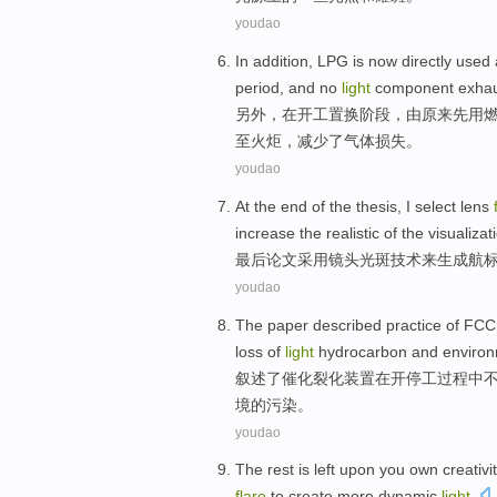
youdao
In addition
,
LPG
is now
directly
used
period
, and
no
light
component
exha
另外
，
在
开工
置换
阶段
，由原来先
用
至
火炬
，
减少了
气体
损失
。
youdao
At the
end
of
the thesis
, I select
lens
increase
the
realistic
of
the
visualizat
最后
论文
采用
镜头
光斑
技术
来
生成
航
youdao
The paper described
practice
of
FCC
loss
of
light
hydrocarbon
and
enviro
叙述
了
催化裂化
装置在
开
停工
过程中
境
的污染。
youdao
The rest is left
upon
you
own creativi
flare
to
create
more
dynamic
light
.