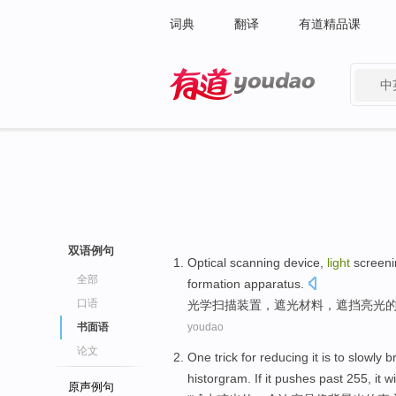
词典
翻译
有道精品课
中
有道 - 网易旗下搜索
双语例句
Optical
scanning
device
,
light
screen
全部
formation
apparatus
.
口语
光学
扫描
装置
，
遮光
材料
，
遮挡
亮光
书面语
youdao
论文
One
trick for
reducing
it
is
to slowly
b
historgram.
If
it pushes
past
255,
it
wi
原声例句