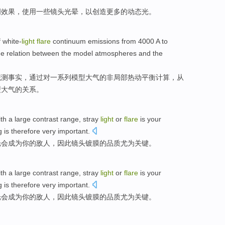
明
效果
，使用一些
镜头
光晕
，
以
创造
更多
的
动态
光
。
f
white-
light
flare
continuum
emissions
from
4000 A
to
he
relation between
the
model
atmospheres
and
the
观测
事实，通过
对
一系列模型
大气
的非局部热动平衡计算，
从
型
大气
的
关系
。
th a
large
contrast
range,
stray
light
or
flare
is
your
g
is
therefore
very
important
.
光会成为
你
的
敌人
，
因此
镜头
镀膜
的
品质
尤为
关键。
th a
large
contrast
range,
stray
light
or
flare
is
your
g
is
therefore
very
important
.
光会成为
你
的
敌人
，
因此
镜头
镀膜
的
品质
尤为
关键。