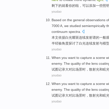
剩下
的就看
你
的啦，
可以
添加
一些
照
youdao
Based
on
the
general
observations
o
7000 A, we studied semiempirically t
continuum
spectra.
本文依据
白光
耀斑
连续
发射
谱
的
一般
半经验角度探讨了白光连续发射
与
模
youdao
When you
want to
capture
a
scene
wi
enemy
.
The
quality
of
the
lens
coatin
试图
记录
大
对比
场景
时
，
散射
光
和眩
youdao
When you
want to
capture
a
scene
wi
enemy
.
The
quality
of
the
lens
coatin
试图
记录
大
对比
场景
时
，
散射
光
和眩
youdao