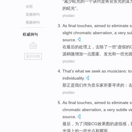
“
减少
眩
光
的
一个
诀窍
是
将
背景
光的直
全部
的眩光”。
音频例句
youdao
视频例句
As
final
touches, aimed
to
eliminate
slight
chromatic
aberration, a very su
权威例句
source.
在
最后
的处理上，
去
除了
一些
“
虚假
的
go
源
稍微增加一点图案、
发光
和
一些
光
返回词典
top
youdao
That
's what
we
seek
as
musicians
:
to
individuality
.
那
正是
我们
作为
音乐家
所要寻求
的
：
youdao
As
final
touches,
aimed to
eliminate
chromatic
aberration, a
very subtle
vi
source
.
最后
，
为了
消除
CG
效果图的
虚假
感，
光源
上
的一些光点
和
耀斑
。