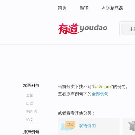
词典
翻译
有道精品课
中
有道 - 网易旗下搜索
双语例句
当前分类下找不到"
flash tank
"的例句。
查看原声例句下的
全部例句
全部
口语
书面语
或者看看其他分类：
论文
双语例句
原声例句