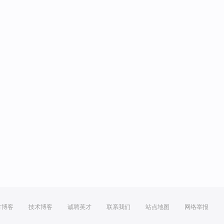
方博客
技术博客
诚聘英才
联系我们
站点地图
网络举报