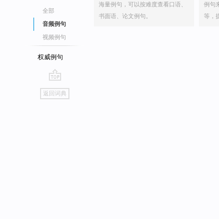
海量例句，可以按难度查看口语、
例句
全部
书面语、论文例句。
等，
音频例句
视频例句
权威例句
go
返回词典
top