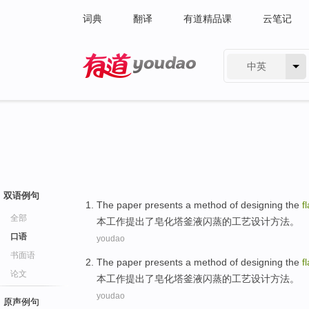
词典
翻译
有道精品课
云笔记
中英
有道 - 网易旗下搜索
双语例句
The
paper presents
a
method
of
designing
the
f
全部
本
工作
提出
了皂化塔釜液
闪
蒸
的
工艺设计
方法
。
口语
youdao
书面语
The
paper presents
a
method
of
designing
the
f
论文
本
工作
提出
了皂化塔釜液
闪
蒸
的
工艺设计
方法
。
youdao
原声例句