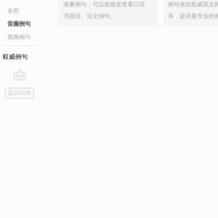
海量例句，可以按难度查看口语、
例句来自权威英文
全部
书面语、论文例句。
等，提供最专业的
音频例句
视频例句
权威例句
go
返回词典
top