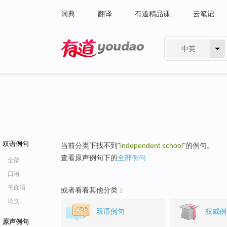
词典
翻译
有道精品课
云笔记
中英
有道 - 网易旗下搜索
双语例句
当前分类下找不到"
independent school
"的例句。
查看原声例句下的
全部例句
全部
口语
书面语
或者看看其他分类：
论文
双语例句
权威例
原声例句