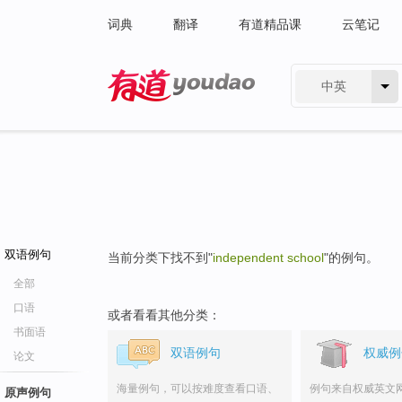
词典
翻译
有道精品课
云笔记
中英
有道 - 网易旗下搜索
双语例句
当前分类下找不到"
independent school
"的例句。
全部
口语
或者看看其他分类：
书面语
双语例句
权威例
论文
海量例句，可以按难度查看口语、
例句来自权威英文
原声例句