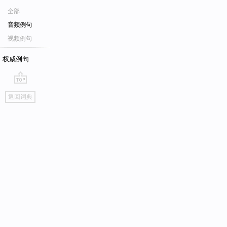
全部
音频例句
视频例句
权威例句
go
返回词典
top