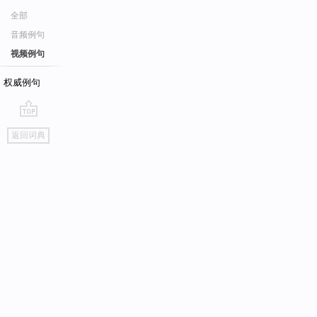
全部
音频例句
视频例句
权威例句
go
返回词典
top