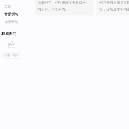
海量例句，可以按难度查看口语、
例句来自权威英文
全部
书面语、论文例句。
等，提供最专业的
音频例句
视频例句
权威例句
go
返回词典
top