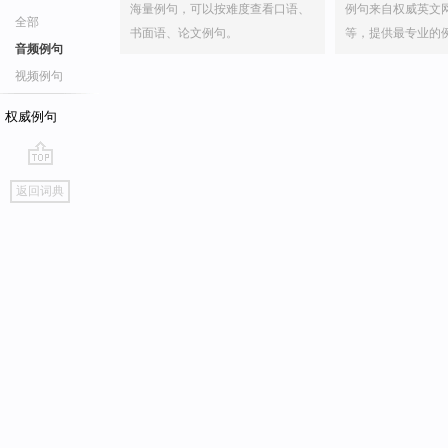
海量例句，可以按难度查看口语、
例句来自权威英文
全部
书面语、论文例句。
等，提供最专业的
音频例句
视频例句
权威例句
go
返回词典
top