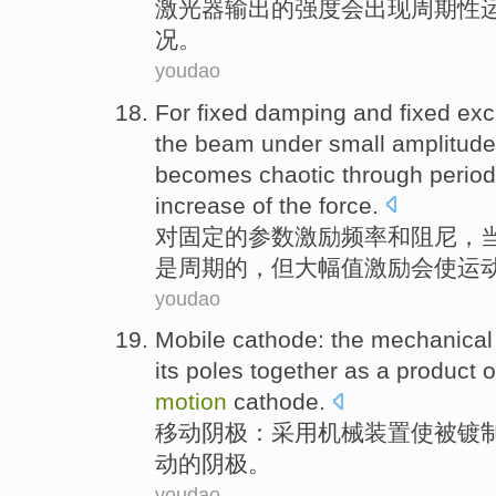
激光器
输出
的
强度会
出现
周期性
况。
youdao
For
fixed
damping
and
fixed
exc
the
beam
under
small
amplitude
becomes
chaotic
through
perio
increase
of the force.
对
固定
的
参数
激励
频率
和
阻尼，
是
周期
的，
但
大幅
值激励会使运
youdao
Mobile
cathode
:
the mechanical
its poles
together
as a product
o
motion
cathode
.
移动
阴极
：
采用
机械
装置
使
被镀
动
的
阴极。
youdao