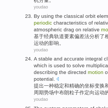
机分量
。
youdao
By using
the
classical
orbit
elem
periodic
characteristics
of
relati
atmospheric
drag
on
relative
mo
基于
经典
轨道
要素
偏差
法
分析了
运动
的
影响
。
youdao
A
stable
and
accurate
integral
c
which is used to
solve
multiplic
describing
the
directed
motion
o
potential
.
提出
一种
稳定
和
精确
的
坐标变换
周期
势场
中
布朗
粒子
作
定向
运动
youdao