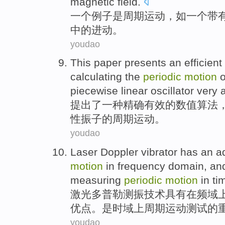
magnetic
field.
一
个
例子
是
周期
运动
，
如
一
个
带
中的进
动
。
youdao
This paper presents
an
efficient
calculating
the
periodic
motion
o
piecewise
linear
oscillator
very
提出
了
一种
精确
有效
的
数值
算法
性
振
子的
周期
运动
。
youdao
Laser
Doppler
vibrator
has an
a
motion
in
frequency
domain
, an
measuring
periodic
motion
in t
激光
多普勒
测
振
技术
具有
在
频
域
优点
。
是
时域
上
周期
运动
测试
的
youdao