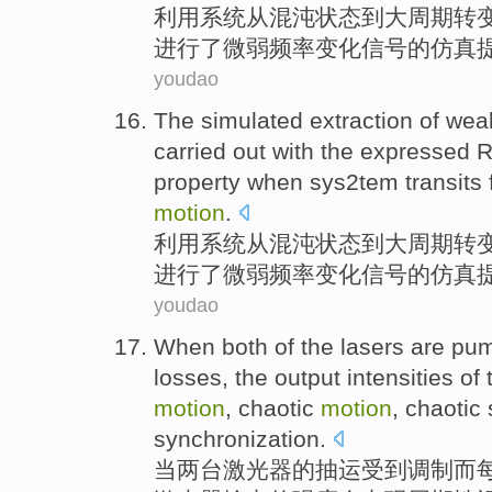
利用
系统
从
混沌状态
到
大
周期
转
进行
了
微弱
频率
变化
信号
的
仿真
youdao
The
simulated
extraction
of
wea
carried
out
with the
expressed
R
property
when
sys2tem transits
motion
.
利用系统
从
混沌状态
到
大
周期转
进行
了
微弱
频率
变化
信号
的
仿真
youdao
When
both
of
the
lasers
are pu
losses
, the
output
intensities
of 
motion
,
chaotic
motion
, chaotic
synchronization.
当
两
台
激光器
的
抽运
受到
调制而