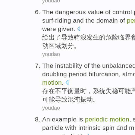
youdao
The
dangerous
value
of
control
surf-riding
and the
domain
of
pe
were
given
.
给出了
导致骑
浪
发生
的
危险
临界
动
区域
划分。
youdao
The instability
of the
unbalance
doubling
period
bifurcation
, alm
motion
.
存在
不平
衡量时，
系统
失
稳可能
可能
导致
混沌
振动。
youdao
An
example
is
periodic
motion
,
particle
with
intrinsic
spin
and
m