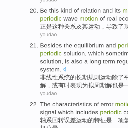
Be
this kind
of
relation
and its
m
periodic
wave
motion
of
real
ec
正是
这种
关系
及其
运动
，
导致
了
youdao
Besides
the
equilibrium
and
per
periodic
solution, which
someti
solution, is
also
a
long term
regu
system
.
非线性
系统
的
长期
规则
运动
除了
解，或
有时
表现
为
拟
周期解
也是
youdao
The
characteristics
of
error
moti
signal
which
includes
periodic
c
轴系回转
误差
运动
的
特征
是
一项