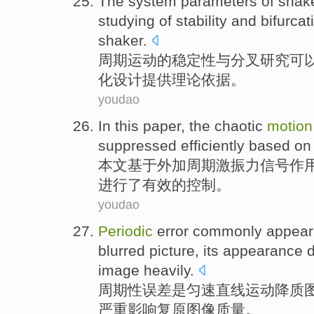
The system parameters
of
shak
studying
of
stability
and
bifurcat
shaker.
周期
运动
的
稳定性
与
分叉
研究
可
化设计
提供理论
依据
。
youdao
In this paper
, the
chaotic
motion
suppressed
efficiently
based on
本文
基于
外加
周期
激振力信号作
进行了
有效
的控制。
youdao
Periodic
error
commonly
appea
blurred picture,
its
appearance
d
image
heavily
.
周期性
误差
是
匀速
直线运动
降
质
严重影响
复原图像质量。