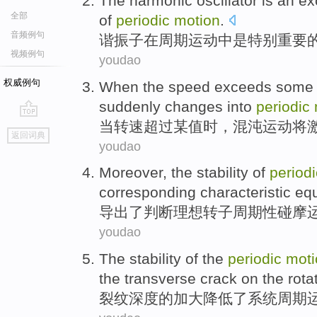
The harmonic
oscillator
is
an
ex
全部
of
periodic
motion
.
音频例句
谐振
子在
周期
运动
中
是
特别
重要
视频例句
youdao
权威例句
When
the speed
exceeds
some
suddenly changes
into
periodic
当
转速
超过
某
值
时，
混沌
运动
将
go
返回词典
top
youdao
Moreover, the
stability
of
periodi
corresponding
characteristic
equ
导出了
判断理想转子周期性碰
摩
youdao
The
stability
of
the
periodic
moti
the
transverse crack on
the
rota
裂纹
深度
的
加大
降低
了
系统周期