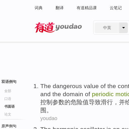
词典
翻译
有道精品课
云笔记
中英
有道 - 网易旗下搜索
双语例句
The
dangerous
value
of
the
cont
全部
and the
domain
of
periodic
moti
口语
控制
参数
的
危险
值
导致
滑行
，并
书面语
围
。
论文
youdao
原声例句