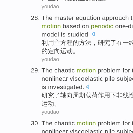
youdao
The
master
equation
approach
motion
based
on
periodic
one-d
model
is
studied
.
利用
主
方程
的
方法
，
研究了
在
一
的
定向
运动
。
youdao
The
chaotic
motion
problem for
nonlinear
viscoelastic
pile
subje
is
investigated
.
研究
了
轴向
周期
载荷
作用下
非线
运动
。
youdao
The
chaotic
motion
problem for
nonlinear
viscoelastic
pile
subje