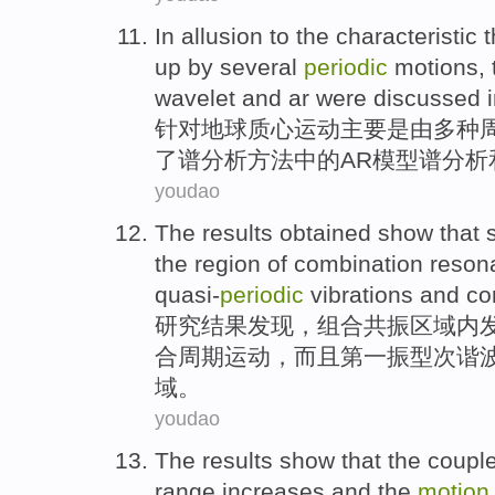
In allusion to
the
characteristic
t
up
by
several
periodic
motions
,
wavelet
and
ar
were
discussed
针对
地球
质心
运动
主要
是
由
多种
了
谱
分析
方法
中的AR
模型谱分析
youdao
The results
obtained
show
that 
the
region
of
combination
reson
quasi-
periodic
vibrations
and
co
研究
结果
发现
，
组合
共振
区域
内
合
周期运动，而且第一振型次谐
域。
youdao
The results
show that
the
coupl
range
increases
and the
motion