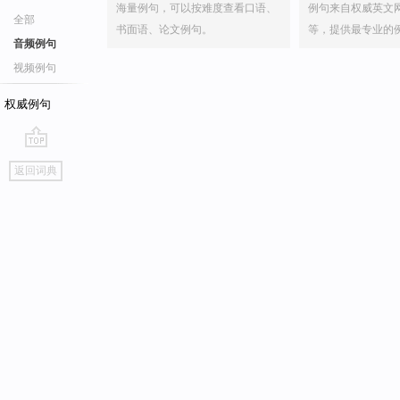
海量例句，可以按难度查看口语、
例句来自权威英文
全部
书面语、论文例句。
等，提供最专业的
音频例句
视频例句
权威例句
go
返回词典
top