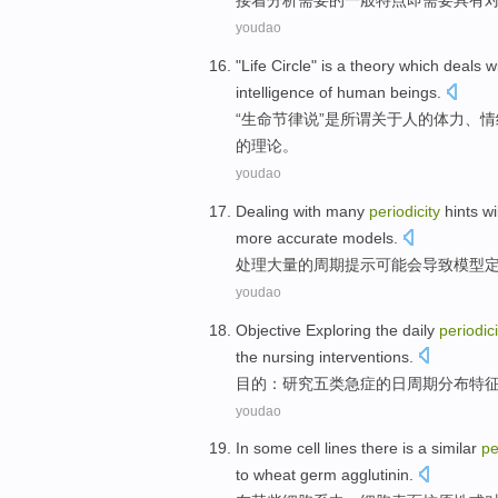
接着
分析
需要
的
一般
特点
即需要具有
youdao
"
Life
Circle
"
is
a
theory
which
deals w
intelligence
of
human
beings.
“
生命
节律说
”
是
所谓
关于
人
的
体力
、情
的
理论
。
youdao
Dealing with
many
periodicity
hints
wi
more
accurate
models
.
处理
大量
的
周期
提示
可能
会
导致
模型
youdao
Objective
Exploring
the
daily
periodici
the
nursing
interventions
.
目的：
研究
五
类
急症
的
日
周期
分布
特
youdao
In
some
cell
lines
there is
a
similar
pe
to
wheat germ agglutinin
.