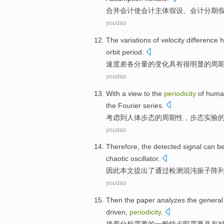
合并
会计
使
会计
主体
假设
、
会计分期
youdao
The
variations
of
velocity
difference
h
orbit
period
.
速度
差
各分量
的
变化
具有
很明显
的
周
youdao
With a
view
to
the
periodicity
of
huma
the
Fourier
series.
考虑
到
人体
步态
的
周期性
，步态
实验
youdao
Therefore
,
the
detected
signal
can b
chaotic
oscillator
.
因此
本文提出
了
通过
检测
混沌
振
子阵
youdao
Then
the paper analyzes
the
general
driven
,
periodicity
.