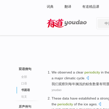
词典
翻译
有道精品课
中
有道 - 网易旗下搜索
双语例句
We
observed
a
clear
periodicity
in
th
全部
a
major
climatic
cycle
.
口语
我们
观察到
每年
搁浅
的
鲸鱼
数量
有
明
书面语
youdao
论文
These
data
have
established a
stron
the
periodicity
of
the ice ages.
原声例句