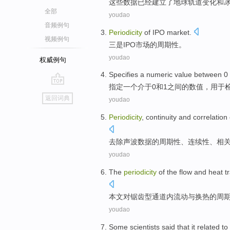
这些
数据
已经
建立
了
地球
轨道
变化
和
全部
youdao
音频例句
Periodicity
of
IPO
market
.
视频例句
三是
IPO
市场
的
周期性
。
youdao
权威例句
Specifies
a
numeric value
between 0
指定
一个
介于
0
和
1
之间的
数值
，
用于
go
返回词典
youdao
top
Periodicity
,
continuity
and
correlation
去除
声波
数据
的
周期性
、
连续性
、
相
youdao
The
periodicity
of the
flow
and
heat
tr
本文
对
锯齿型
通道
内
流动
与
换
热
的
周
youdao
Some
scientists
said
that
it
related
to