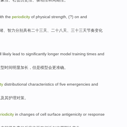
对象性
、
社会
历史性
、
驱动
性和
周期性
。
ith
the
periodicity
of
physical strength
, (?) on and
绪、
智力
分别
具有
二十三天、二十八天、三十三天节奏变化
ll likely
lead to
significantly
longer
model
training
times
and
定型
时间
明显
加长，但是模型会
更
准确
。
ty
distributional
characteristics
of
five
emergencies and
征
及其
护理
对策
。
riodicity
in
changes
of
cell
surface
antigenicity
or
response