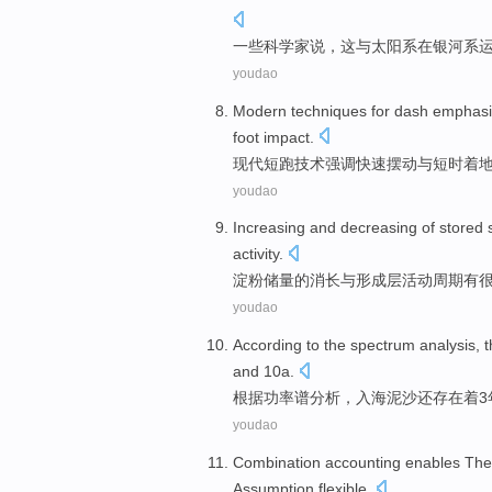
一些
科学家
说
，
这
与
太阳系
在
银河系
youdao
Modern
techniques
for dash
emphasi
foot
impact.
现代
短跑
技术
强调
快速摆动
与
短时着
youdao
Increasing
and
decreasing
of
stored 
activity
.
淀粉
储量
的
消长
与
形成层
活动
周期
有
youdao
According to
the spectrum
analysis
,
t
and
10
a.
根据
功率
谱
分析
，
入海
泥沙
还
存在着
3
youdao
Combination
accounting
enables The
Assumption
flexible
.