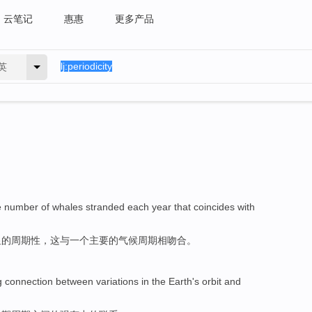
云笔记
惠惠
更多产品
英
e
number
of
whales
stranded
each year
that
coincides
with
显
的
周期性
，
这
与
一
个
主要
的
气候
周期
相吻合
。
g
connection
between
variations
in the
Earth's
orbit
and