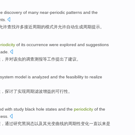
he discovery
of
many
near-periodic
patterns
and
the
nts
.
允许查找
许多
接近
周期
的
模式
并
允许
自动
生成
周期
提示
。
riodicity
of
its
occurrence
were explored
and suggestions
ade.
性
，
并
对
该
虫
的
调查测报等工作提出了建议。
system
model
is
analyzed
and the
feasibility
to
realize
性
，
探讨了
实现
周期
滤波
增益
的
可行性
。
od
with
study
black
hole
states
and
the
periodicity
of
the
cess
.
程
，
通过
研究
黑洞
态
以及
其
光变
曲线
的
周期性
变化一直以来
是