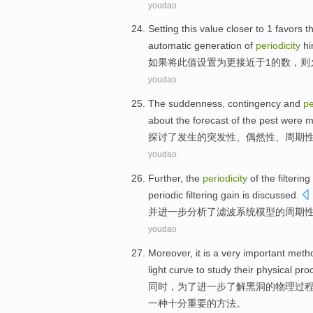
youdao
Setting
this
value
closer
to
1
favors t
automatic
generation
of
periodicity
hi
如果将
此
值
设置
为更
接近
于
1
的
数，则
youdao
The suddenness
,
contingency
and
pe
about
the
forecast
of
the
pest were m
探讨
了
发生
的
突发性
、
偶然性
、
周期
youdao
Further
,
the
periodicity
of
the
filtering
periodic
filtering
gain
is
discussed
.
并进一步
分析了
滤波
系统
模型
的
周期
youdao
Moreover
, it
is
a
very
important
meth
light
curve
to
study
their
physical
pro
同时
，为了进一步
了解
黑洞
的
物理
过
一种
十分
重要
的
方法
。