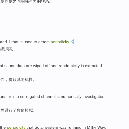
冰期周期
之间
的强有力
的
联系
。
and
1
that is
used to
detect
periodicity
.
检测
周期。
of
sound
data
are
wiped off
and
randomicity is
extracted
.
关性
，
提取
其
随机性
。
ansfer in a
corrugated
channel
is
numerically
investigated
.
期性
进行了数值模拟。
the
periodicity
that
Solar system
was
running
in
Milky Way
.