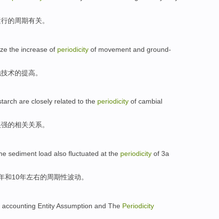
运行
的
周期
有关
。
ze
the
increase
of
periodicity
of movement
and ground-
地技术
的
提高
。
starch
are closely
related
to the
periodicity
of
cambial
很强的
相关
关系。
he sediment
load
also
fluctuated
at the
periodicity
of
3
a
年和10年左右
的
周期性
波动
。
accounting
Entity
Assumption
and The
Periodicity