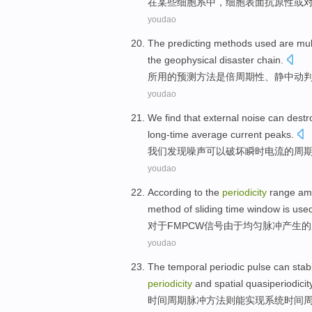
在
某些
细胞系
中
，
细胞
表面
抗原性
或
youdao
The
predicting
methods
used
are
mul
the geophysical
disaster
chain
.
所用的
预测
方法
是
倍
周期性
、静
中
动
youdao
We
find that
external noise
can
destr
long-time
average
current
peaks
.
我们
发现
噪声
可以
破坏
瞬时
电流
的
周
youdao
According to the
periodicity
range
am
method
of sliding
time
window is use
对于
FMPCW
信号由于均匀
脉冲
产生
的
youdao
The
temporal
periodic
pulse
can
stab
periodicity
and
spatial
quasiperiodicit
时间
周期
脉冲
方法则
能
实现
系统
时间