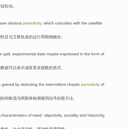
假设
松动
。
ave
obvious
periodicity
, which
coincides
with
the
satellite
期性
且
与
卫星
轨道
的运行
周期
相吻合
。
n
gait
,
experimental
data
maybe
expressed
in
the
form
of
的
数据
可以
表示成
富里哀
级数的
形式
。
e gained
by
detecting
the
intermittent
chaotic
periodicity
of
列
的
间歇
混沌
周期
来
检测
微弱
信号
的新方法。
characteristics
of
need
:
objectivity
,
sociality
and historicity
,