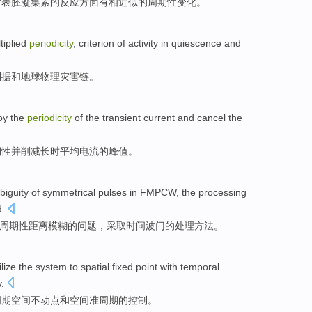
对
表
胚
凝集素的
反应
方面
有
相近似的
周期性
变化
。
tiplied
periodicity
, criterion of activity
in
quiescence
and
判据
和
地球
物理
灾害
链。
oy
the
periodicity
of the
transient
current
and
cancel
the
期性
并
削减
长时
平均
电流的峰值。
biguity
of
symmetrical
pulses
in
FMPCW
,
the
processing
d.
周期性
距离
模糊
的
问题，采取
时间
波门的
处理
方法
。
ilize
the
system
to
spatial
fixed
point with
temporal
y
.
周期
空间
不
动
点
和
空间
准
周期的控制。