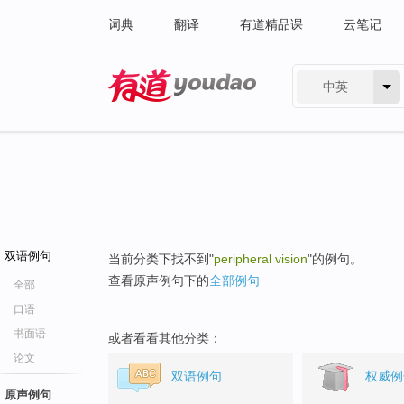
词典
翻译
有道精品课
云笔记
中英
有道 - 网易旗下搜索
双语例句
当前分类下找不到"
peripheral vision
"的例句。
查看原声例句下的
全部例句
全部
口语
书面语
或者看看其他分类：
论文
双语例句
权威例
原声例句