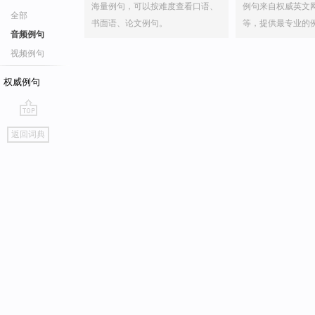
海量例句，可以按难度查看口语、
例句来自权威英文
全部
书面语、论文例句。
等，提供最专业的
音频例句
视频例句
权威例句
go
返回词典
top