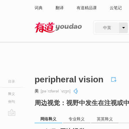
词典
翻译
有道精品课
云笔记
中英
有道 - 网易旗下搜索
peripheral vision
目录
美
[pəˈrɪfərəl ˈvɪʒn]
释义
周边视觉：视野中发生在注视或
例句
网络释义
专业释义
英英释义
go
top