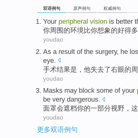
双语例句
原声例句
权威例句
Your
peripheral
vision
is better 
你
周围
的环境
比
你
想象的好得多
youdao
As a
result
of the
surgery
,
he
los
eye
.
手术
结果
是，
他
失去了
右眼
的
周
youdao
Masks
may
block
some
of
your
be
very
dangerous
.
面罩
会
遮
档
你
的一部分
视野
，
这
youdao
更多双语例句