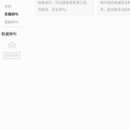
海量例句，可以按难度查看口语、
例句来自权威英文
全部
书面语、论文例句。
等，提供最专业的
音频例句
视频例句
权威例句
go
返回词典
top