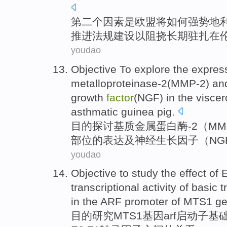
第二
个
因素
是
欧盟
将
如何
强势
地
推进
法规建设
以阻挠
长期驻扎
在
youdao
Objective
To explore
the
expres
metalloproteinase-2
(
MMP-2
)
an
growth
factor
(
NGF
)
in
the
visce
asthmatic guinea pig.
目的
探讨
基质
金属蛋白酶-2（
MM
部位
的
表达
及
神经
生长
因子
（
NG
youdao
Objective to
study the
effect
of
E
transcriptional
activity of
basic
t
in the
ARF promoter
of
MTS1
g
目的
研究
MTS1
基因
arf
启动子
基