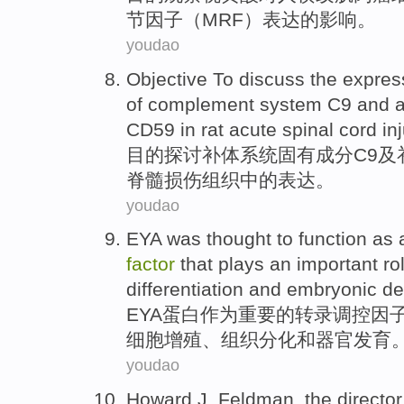
节
因子
（
MRF
）
表达
的
影响
。
youdao
Objective
To discuss
the
expres
of
complement
system
C9
and
a
CD59
in
rat
acute
spinal cord
in
目的
探讨
补体
系统
固有
成分
C9
及
脊髓
损伤
组织
中的
表达
。
youdao
EYA
was thought to function
as 
factor
that plays an
important
ro
differentiation
and
embryonic
de
EYA
蛋白
作为
重要
的
转录
调控
因
细胞
增殖
、
组织
分化
和
器官发育
youdao
Howard
J.
Feldman
, the
director