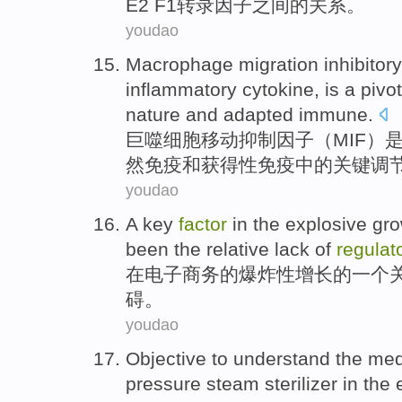
E2 F1转录
因子
之间
的
关系。
youdao
Macrophage
migration
inhibitory
inflammatory
cytokine,
is
a
pivot
nature
and
adapted
immune
.
巨噬细胞
移动
抑制
因子
（
MIF
）
然
免疫
和
获得性免疫
中的
关键
调
youdao
A
key
factor
in
the
explosive
gro
been
the
relative
lack of
regulat
在
电子商务
的
爆炸性
增长
的
一个
碍
。
youdao
Objective to
understand
the med
pressure
steam
sterilizer
in the