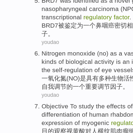
BRD7
was
identified
as
a
novel
nasopharyngeal
carcinoma (NP
transcriptional
regulatory
factor
.
BRD7
被
鉴定
为
一个
鼻咽癌
密切
相
子
。
youdao
Nitrogen
monoxide
(
no
)
as
a
va
kinds of
biological
activity
is
an
the
self-regulation
of
eye
vessel
一氧化氮
(
NO
)
是
具有
多种
生物
活
自我
调节的
一个
重要
调节
因子
。
youdao
Objective
To study the
effects
o
differentiation
of
human
rhabdo
expression
of
myogenic
regulat
目的
观察视黄
酸
对
人
横纹肌肉瘤