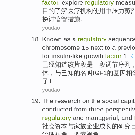
factor
,
explore
regulatory
measu
目的
了解
医疗
机构
使用
中
压力
蒸
探讨
监管
措施
。
youdao
Known
as
a
regulatory
sequenc
chromosome
15 next to a previ
for
insulin-like
growth
factor
1
.
已经
知道
该片段
是
一
段
调节
序列
体
，与
已知
的
名叫
IGF1
的
基因
相
子1。
youdao
The research on
the
social
capit
conducted from
three
perspecti
regulatory
and managerial
, and
社会
资本
与
家族
企业成长
的
研究
治理
视角、
要素
视角
。