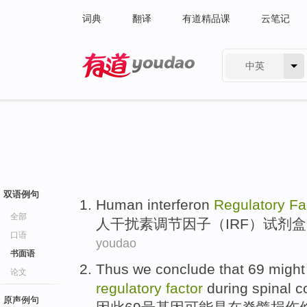
词典
翻译
有道精品课
云笔记
中英
有道 - 网易旗下搜索
双语例句
Human
interferon
Regulatory
Fa
全部
人
干扰素
调节
因子
（
IRF
）试剂盒
口语
youdao
书面语
Thus
we conclude that 69
might
论文
regulatory
factor
during
spinal
c
原声例句