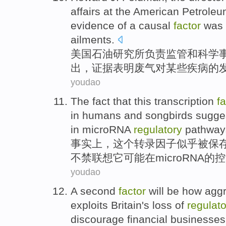
affairs
at
the American
Petrole
evidence
of a causal
factor
was 
ailments
.
美国
石油
研究所
负责监管
和
科学
出
，
证据表明
废气
对
某些
疾病的
youdao
The fact
that
this
transcription
fa
in
humans
and
songbirds sugge
in
microRNA
regulatory
pathway
事实上
，
这个
转录
因子
似乎
被
保
不禁联想
它
可能在
microRNA
的控
youdao
A second
factor
will be
how
aggr
exploits
Britain's
loss
of
regulato
discourage
financial
businesses