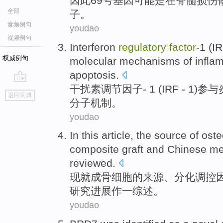
因此
69
号基因
可能
是在
脊髓
损伤
全部
子
。
音频例句
youdao
视频例句
Interferon
regulatory
factor
-1
(
IR
权威例句
molecular
mechanisms
of
infla
apoptosis
.
干扰素
调节
因子- 1
(
IRF
- 1)
参与
go
返回词典
top
分子
机制
。
youdao
In this article,
the
source
of
oste
composite
graft
and
Chinese me
reviewed
.
现就
成骨
细胞
的
来源
、分化
调控
研究
进展
作一
综述
。
youdao