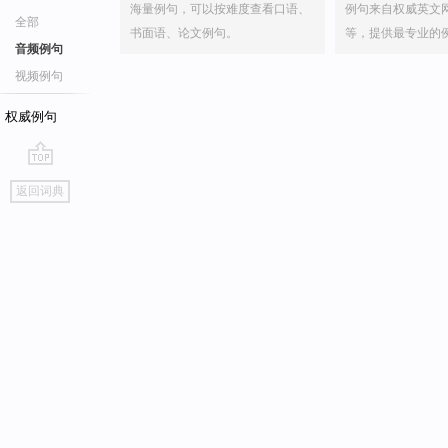
海量例句，可以按难度查看口语、
例句来自权威英文
全部
书面语、论文例句。
等，提供最专业的
音频例句
视频例句
权威例句
go
返回词典
top