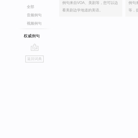
例句来自VOA、美剧等，您可以边
例句
全部
看美剧边学地道的美语。
等，
音频例句
视频例句
权威例句
go
返回词典
top