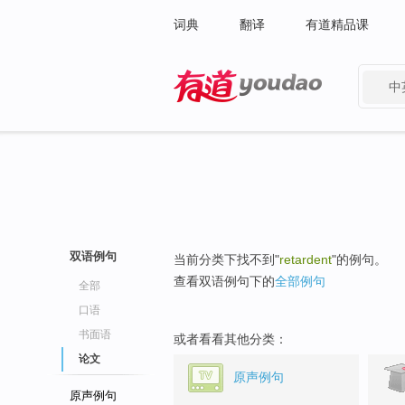
词典
翻译
有道精品课
中
有道 - 网易旗下搜索
双语例句
当前分类下找不到"
retardent
"的例句。
查看双语例句下的
全部例句
全部
口语
书面语
或者看看其他分类：
论文
原声例句
原声例句