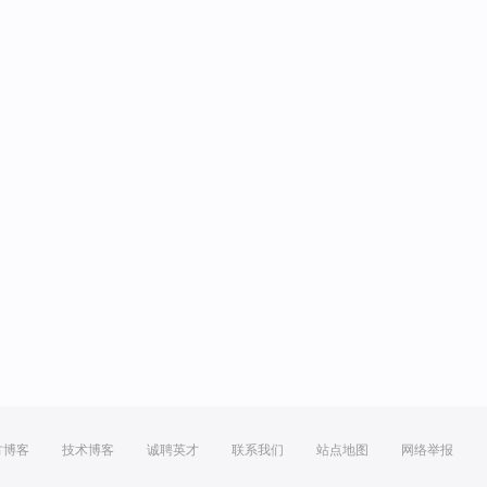
方博客
技术博客
诚聘英才
联系我们
站点地图
网络举报