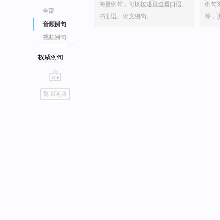
海量例句，可以按难度查看口语、
例句
全部
书面语、论文例句。
等，
音频例句
视频例句
权威例句
go
返回词典
top