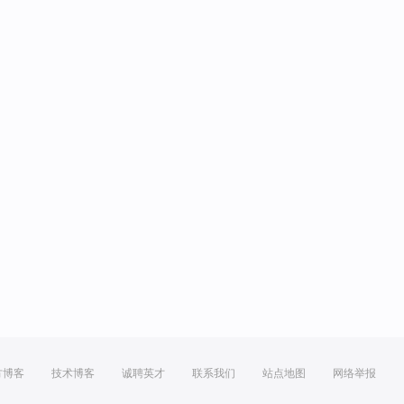
方博客
技术博客
诚聘英才
联系我们
站点地图
网络举报