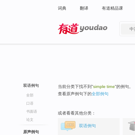
词典
翻译
有道精品课
中
有道 - 网易旗下搜索
双语例句
当前分类下找不到"
simple time
"的例句。
查看原声例句下的
全部例句
全部
口语
书面语
或者看看其他分类：
论文
双语例句
原声例句