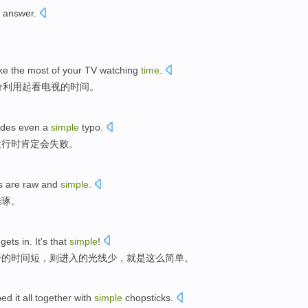
answer
.
ke
the most
of
your
TV
watching
time
.
分利用
起看
电视
的时间。
udes
even a
simple
typo
.
运行
时
肯定
会
失败
。
s
are
raw
and
simple
.
雕琢
。
 gets
in. It
's that
simple
!
开的时间短，则进入的光线
少
，就是这么简单。
ped
it all together
with
simple
chopsticks
.