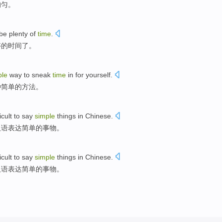
均匀。
be
plenty
of
time
.
够
的
时间了
。
ple
way
to
sneak
time
in
for
yourself
.
种
简单
的
方法
。
ficult to
say
simple
things
in
Chinese
.
汉语
表达
简单
的
事物
。
ficult to
say
simple
things
in
Chinese
.
汉语
表达
简单
的
事物
。