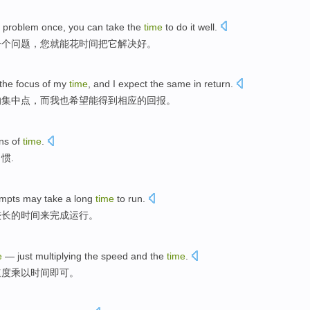
problem
once
,
you
can
take
the
time
to do
it
well
.
一
个
问题
，
您
就
能
花
时间
把
它
解决好。
the
focus
of
my
time
,
and
I
expect
the same
in return
.
的
集中点
，
而
我
也希望能得到
相应
的
回报。
ns of
time
.
习惯
.
mpts
may
take
a long
time
to
run
.
较
长的
时间
来
完成运行。
e
—
just
multiplying
the
speed
and the
time
.
速度
乘以
时间即可。