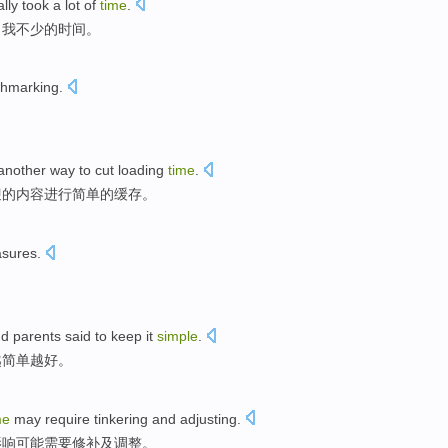
lly
took
a
lot
of
time
.
了
我不少
的
时间。
hmarking
.
another
way
to
cut
loading
time
.
迎
的
内容
进行
简单
的
缓存
。
asures
.
nd parents
said to keep
it
simple
.
越简单越好
。
me
may
require
tinkering
and
adjusting
.
影响
可能
需要
修补
及
调整
。