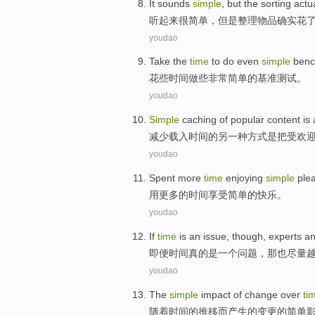
It sounds
simple
,
but
the sorting
actua
听
起来
很简单
，
但是
整理
物品
确实
花
youdao
Take
the
time
to do
even
simple
benc
花些
时间
做
些
非常简单
的基准测试。
youdao
Simple
caching
of
popular
content
is
减少
载入
时间的
另一种
方式
是
把
受欢
youdao
Spent
more
time
enjoying
simple
ple
用
更多
的
时间
享受
简单
的
快乐
。
youdao
If
time
is
an
issue
, though, experts a
即便
时间
真的
是
一个
问题
，
那
也
尽量
youdao
The
simple
impact
of
change
over
ti
随着
时间
的
推移
而产生的
变更
的
简单