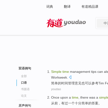
词典
翻译
有道精品课
中
有道 - 网易旗下搜索
双语例句
Simple
time
management
tips
can al
全部
Workweek.
口语
简单
的
时间
管理
意见
也
可以参考
Tim
F
书面语
youdao
论文
Once upon a
time
,
there
was a
simpl
从前
，
有
过一个
十分
简单的答案。
原声例句