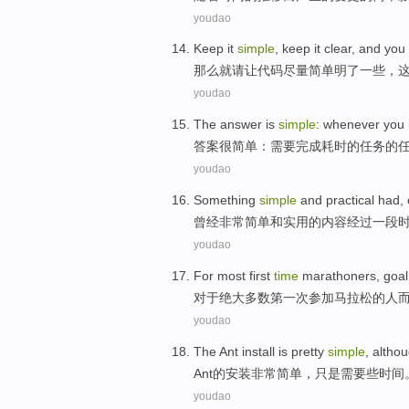
youdao
Keep
it
simple
,
keep
it
clear
, and
you
那么就请
让
代码
尽量
简单
明了一些
，
youdao
The answer
is
simple
:
whenever
you
答案
很
简单
：
需要
完成
耗时的任务的
youdao
Something
simple
and
practical
had
,
曾经
非常简单
和
实用
的内容
经过一
段
youdao
For
most
first
time
marathoners
,
goal
对于
绝大多数
第一
次
参加
马拉松
的人
youdao
The Ant
install
is pretty
simple
,
althou
Ant
的
安装
非常
简单
，
只是
需要
些
时间
youdao