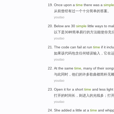
Once upon a
time
there
was a
simple
从前
曾经
有
过一个
十分
简单的答案。
youdao
Below
are
30
simple
little
ways
to
ma
以下
是
30
种简单
易行
的
方法
能
使
你
充
youdao
The
code
can
fail
at
run
time
if
it
incl
如果
该
代码
包含
任何错误
输入
，
它
在
youdao
At the same
time
,
many
of
their
song
与此
同时
，
他们
的
许多
歌曲
都
简朴
无
youdao
Open
it for
a short
time
and
less
light
打开
的
时间
长
，则进入的
光线
多；打
youdao
She
added
a
little
at a
time
and whip