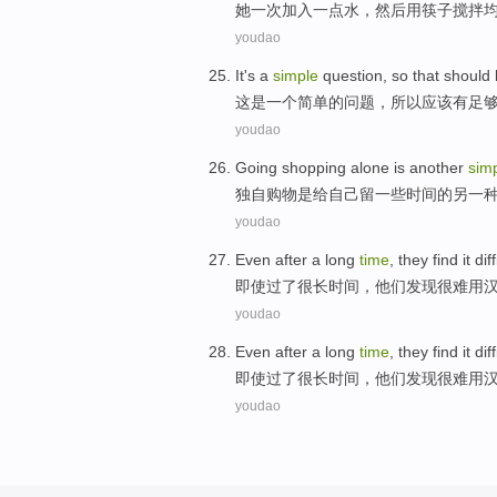
她
一
次
加入
一
点水
，
然后
用
筷子
搅拌
youdao
It
's
a
simple
question
,
so
that should
这
是
一个
简单
的
问题
，
所以
应该
有
足
youdao
Going shopping
alone
is
another
sim
独自
购物
是
给
自己
留一些
时间
的
另一
youdao
Even after
a long
time
,
they
find
it dif
即使
过了
很
长
时间
，
他们
发现
很难
用
youdao
Even after
a long
time
,
they
find
it dif
即使
过了
很
长
时间
，
他们
发现
很难
用
youdao