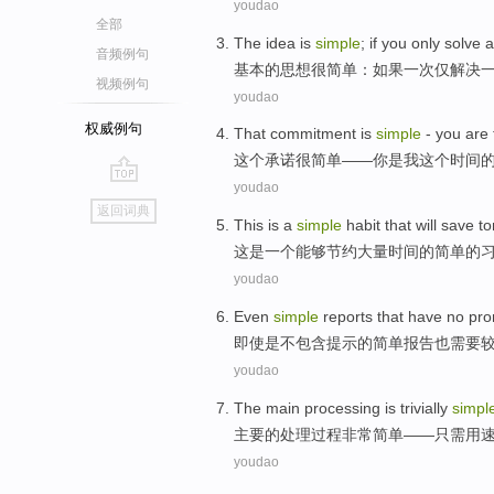
youdao
全部
The idea
is
simple
;
if
you
only
solve
a
音频例句
基本
的思想
很
简单
：
如果
一次
仅
解决
视频例句
youdao
权威例句
That
commitment
is
simple
-
you
are
这个
承诺
很
简单
——
你
是
我
这个
时间
youdao
go
返回词典
top
This
is
a
simple
habit
that will
save
to
这
是
一个
能够
节约
大量
时间
的
简单
的
youdao
Even
simple
reports
that
have no
pro
即使是
不
包含
提示
的
简单
报告
也
需要
youdao
The main
processing
is trivially
simpl
主要
的
处理
过程
非常
简单
——
只需
用
youdao