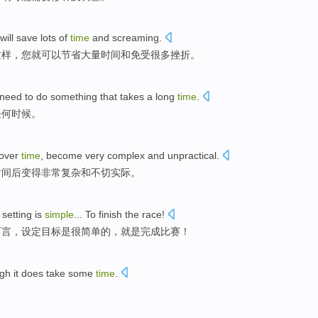
will
save
lots of
time
and
screaming
.
这样，
您
就可以
节省
大量
时间
和
免受很多挫折
。
need to
do
something that
takes
a long
time
.
任何
时候。
over
time
,
become
very
complex
and
unpractical
.
时间
后
变得
非常
复杂
和
不切实际
。
setting
is
simple
... To
finish
the race
!
而言，
设定
目标
是
很简单
的，
就是完成
比赛
！
gh it
does take
some
time
.
。