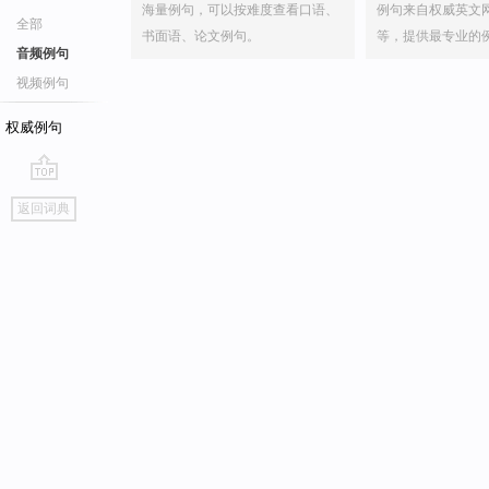
海量例句，可以按难度查看口语、
例句来自权威英文
全部
书面语、论文例句。
等，提供最专业的
音频例句
视频例句
权威例句
go
返回词典
top