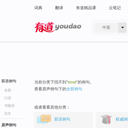
词典
翻译
有道精品课
云笔记
中英
有道 - 网易旗下搜索
双语例句
当前分类下找不到"
timid
"的例句。
查看原声例句下的
全部例句
全部
口语
书面语
或者看看其他分类：
论文
双语例句
权威例
原声例句