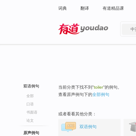
词典
翻译
有道精品课
中
有道 - 网易旗下搜索
双语例句
当前分类下找不到"
toiler
"的例句。
查看原声例句下的
全部例句
全部
口语
书面语
或者看看其他分类：
论文
双语例句
原声例句