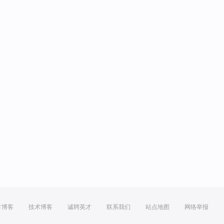
方博客
技术博客
诚聘英才
联系我们
站点地图
网络举报