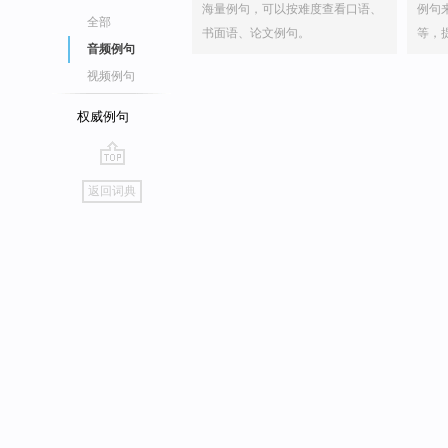
海量例句，可以按难度查看口语、
例句
全部
书面语、论文例句。
等，
音频例句
视频例句
权威例句
go
返回词典
top