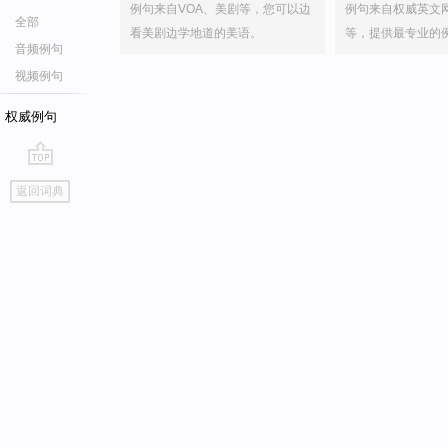
例句来自VOA、美剧等，您可以边
例句来自权威英文
全部
看美剧边学地道的美语。
等，提供最专业的
音频例句
视频例句
权威例句
go
返回词典
top