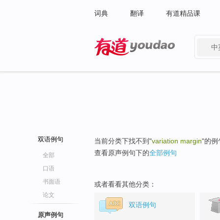
词典
翻译
有道精品课
中
有道 - 网易旗下搜索
双语例句
当前分类下找不到"
variation margin
"的例
查看原声例句下的
全部例句
全部
口语
书面语
或者看看其他分类：
论文
双语例句
原声例句