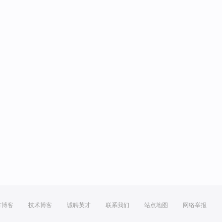
方博客
技术博客
诚聘英才
联系我们
站点地图
网络举报