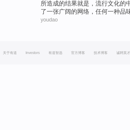
所
造成
的
结果
就是
，
流行文化
的
了一张广阔的网络，
任何
一种
品
youdao
关于有道
Investors
有道智选
官方博客
技术博客
诚聘英