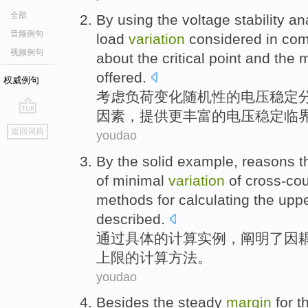
全部
By using
the
voltage
stability
an
音频例句
load
variation
considered
in com
视频例句
about
the
critical point
and
the
m
offered
.
权威例句
考虑
负荷
变化随机性
的
电压
稳定
因素
，提供更丰富的电压稳定
临
go
返回词典
youdao
top
By the
solid
example
, reasons
t
of
minimal
variation
of
cross-co
methods
for
calculating
the
uppe
described.
通过
具体
的
计算
实例
，
阐明了
因
上限
的计算
方法
。
youdao
Besides
the
steady
margin
for
t