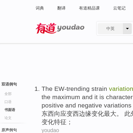
词典
翻译
有道精品课
云笔记
中英
有道 - 网易旗下搜索
双语例句
The EW-trending
strain
variatio
全部
the
maximum
and
it
is characte
口语
positive
and negative
variations
书面语
东西向
应变
西
边缘
变化
最大
。 此
论文
变化
特征；
youdao
原声例句