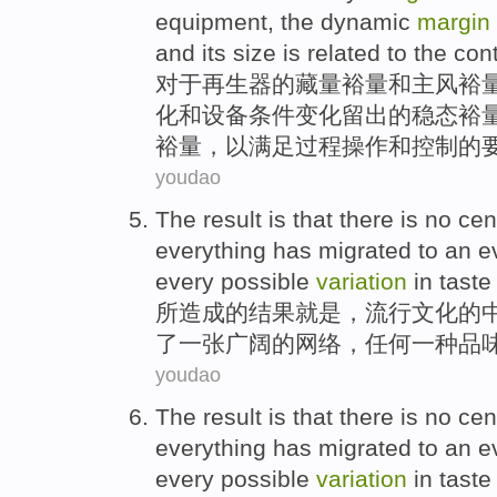
equipment
, the
dynamic
margin
and
its size is related to
the
cont
对于
再生器
的
藏量
裕
量
和
主风裕
化
和
设备
条件变化留出的
稳态
裕
裕量，以满足过程操作和
控制
的
youdao
The result
is
that there is no
cen
everything
has migrated to
an
e
every
possible
variation
in taste
所
造成
的
结果
就是
，
流行文化
的
了一张广阔的网络，
任何
一种
品
youdao
The result
is
that there is no
cen
everything
has migrated to
an
e
every
possible
variation
in taste