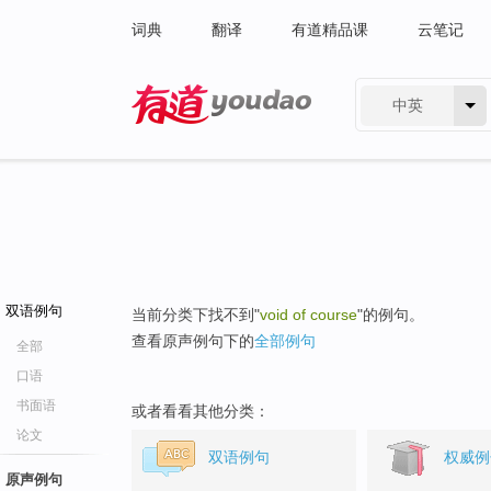
词典
翻译
有道精品课
云笔记
中英
有道 - 网易旗下搜索
双语例句
当前分类下找不到"
void of course
"的例句。
查看原声例句下的
全部例句
全部
口语
书面语
或者看看其他分类：
论文
双语例句
权威例
原声例句