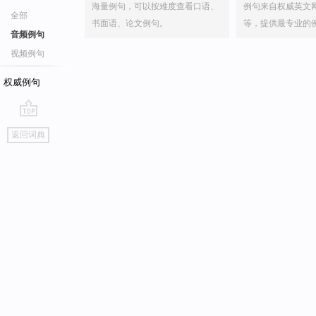
海量例句，可以按难度查看口语、
例句来自权威英文
全部
书面语、论文例句。
等，提供最专业的
音频例句
视频例句
权威例句
go
返回词典
top