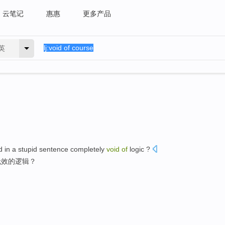
云笔记
惠惠
更多产品
英
d in
a
stupid
sentence
completely
void
of
logic
?
无效
的
逻辑
？