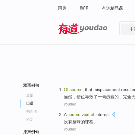
词典
翻译
有道精品课
中
有道 - 网易旗下搜索
双语例句
Of
course
, that
misplacement
resulte
全部
当然
，
错位
导致
了
一句
愚蠢
的
，
完全
口语
youdao
书面语
A
course
void
of
interest.
论文
没有趣味
的
课程
。
youdao
原声例句