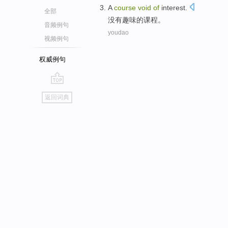
A
course
void
of
interest.
全部
没有趣味
的
课程
。
音频例句
youdao
视频例句
权威例句
go
返回词典
top