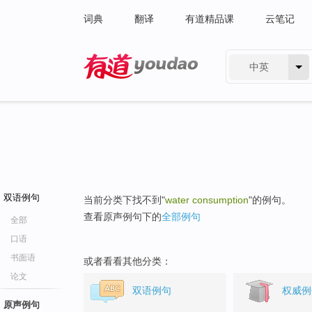
词典
翻译
有道精品课
云笔记
中英
有道 - 网易旗下搜索
双语例句
当前分类下找不到"
water consumption
"的例句。
查看原声例句下的
全部例句
全部
口语
书面语
或者看看其他分类：
论文
双语例句
权威例
原声例句