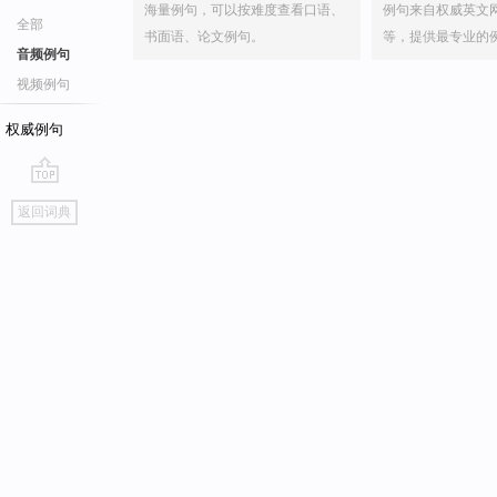
海量例句，可以按难度查看口语、
例句来自权威英文
全部
书面语、论文例句。
等，提供最专业的
音频例句
视频例句
权威例句
go
返回词典
top