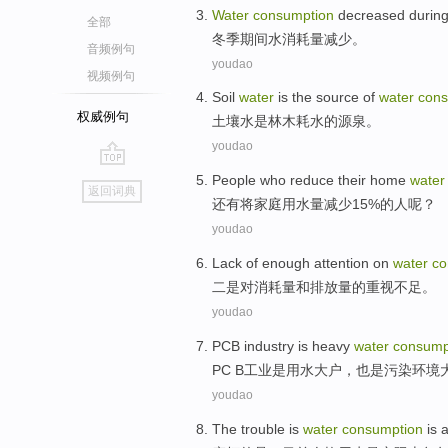
Water
consumption
decreased
durin
全部
冬季
期间
水
消耗量
减少
。
音频例句
youdao
视频例句
Soil
water
is
the
source
of
water
cons
权威例句
土壤
水
是
林木
耗水
的
源泉
。
youdao
go
People who
reduce
their home
wate
返回词典
top
还有将
家庭
用水量
减少
15%的
人
呢？
youdao
Lack
of
enough attention
on
water
co
二是
对
消耗量
和
排放量
的
重视
不足
。
youdao
PCB
industry
is
heavy
water
consump
PC B
工业
是
用水
大户，也是
污染环境
youdao
The
trouble
is
water
consumption
is 