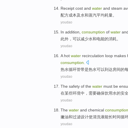
Receipt
cost
and
water
and
steam
av
配方
成本
及
水
和
蒸汽
平均
耗量
。
youdao
In addition
,
consumption
of
water
an
此外
，
可以
减少
水
和
电能
的
消耗
。
youdao
A
hot
water
recirculation loop
makes
consumption
.
热水
循环
管带是
热水
可以
到达房间的
youdao
The
safety
of
the
water
must be
ensu
在
某些环境中，
需要
确保
饮用水
的
安
youdao
The
water
and
chemical
consumptio
撇油
和过滤
设计
使
清洗液能长时间循
youdao