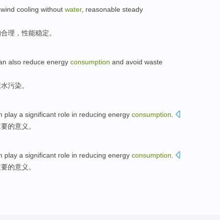
,
wind cooling
without
water
,
reasonable
steady
构合理
，
性能
稳定
。
an
also
reduce
energy
consumption
and
avoid
waste
废水
污染
。
m
play
a significant
role in reducing
energy
consumption
.
重要的意义。
m
play
a significant
role in reducing
energy
consumption
.
重要的意义。