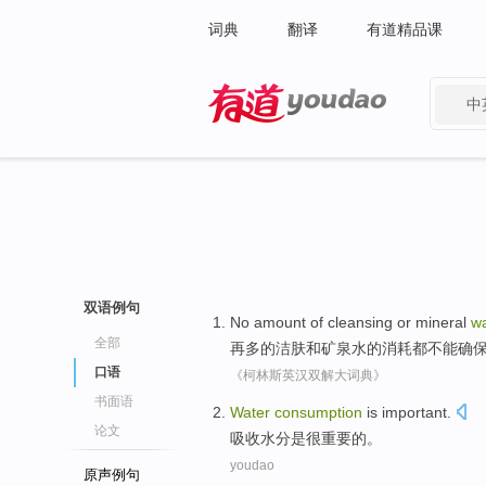
词典
翻译
有道精品课
中
有道 - 网易旗下搜索
双语例句
No
amount
of
cleansing
or
mineral
wa
全部
再
多
的
洁肤
和
矿泉水
的
消耗
都
不能
确
口语
《柯林斯英汉双解大词典》
书面语
Water
consumption
is
important
.
论文
吸收
水分
是
很重要
的。
youdao
原声例句