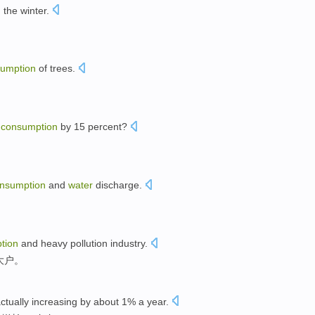
g
the winter
.
umption
of
trees
.
r
consumption
by
15 percent?
nsumption
and
water
discharge
.
tion
and heavy
pollution
industry
.
大户
。
actually
increasing by
about 1%
a year
.