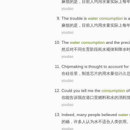
麻烦
的
是
，目前人均
用水量
实际上
每
youdao
The
trouble
is
water
consumption
is 
麻烦
的
是
，目前人均
用水量
实际上
每
youdao
The
water
consumption
and
the preci
然后
对
不同
生育阶段
耗水规律
和
降水
youdao
Chipmaking
is thought to
account for
在
硅谷
里，制造芯片
的
用水量
估计
占
总
youdao
Could
you
tell
me
the
consumption
of
你
能
告诉
我
在
港口
里
燃料
和
水
的
消耗
youdao
Indeed
,
many
people
believed
water
的确
，
许多
人
认为
水
不
适合
人类
饮用
youdao