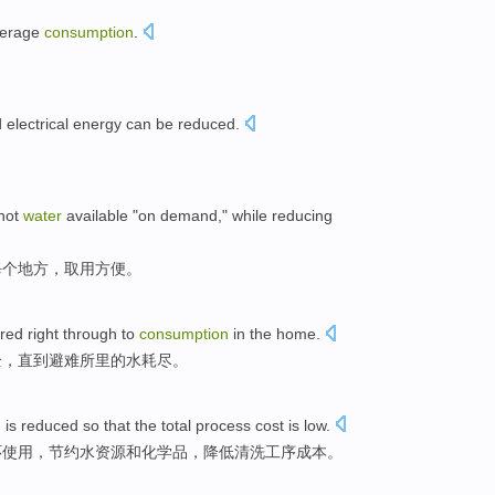
erage
consumption
.
d
electrical energy
can be
reduced
.
hot
water
available
"on demand," while reducing
每个地方，
取用方便
。
red
right through to
consumption
in
the
home
.
全
，直到
避难所里
的
水耗尽。
n
is
reduced
so that
the total
process
cost
is low.
环使用，节约
水资源
和
化学品
，
降低
清洗
工序
成本
。