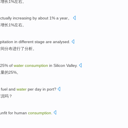
年
增长
1%左右。
actually
increasing by
about 1%
a year
。
年
增长
1%左右。
pitation
in
different
stage
are analysed
.
时间分布
进行
了分析。
25%
of
water
consumption
in
Silicon Valley
.
量的25%。
fuel
and
water
per day
in
port
?
情况
吗？
unfit for
human
consumption
.
。