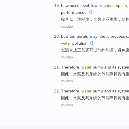
Low
noise level
, low
oil
consumption
performances
.
噪音
低
、
油耗
少，全
风冷
不
用水
，
结
youdao
Low temperature
synthetic
process
c
water
pollution
.
低温
合成
工艺
还
可以
节约
能源
，
避免
youdao
Therefore
,
water
pump
and its
syste
因此
，
水泵
及其
系统
的节能降耗
具有
youdao
Therefore
,
water
pump
and its
syste
因此
，
水泵
及其
系统
的节能降耗
具有
youdao