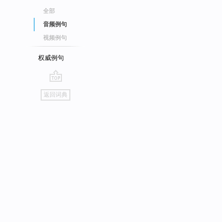
全部
音频例句
视频例句
权威例句
go
返回词典
top