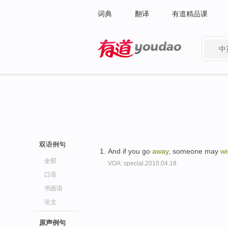
词典
翻译
有道精品课
中
有道 - 网易旗下搜索
双语例句
And if you go
away
, someone may
wi
全部
VOA: special.2010.04.18
口语
书面语
论文
原声例句