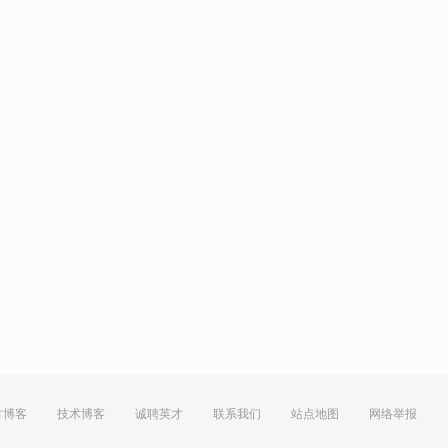
方博客
技术博客
诚聘英才
联系我们
站点地图
网络举报