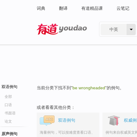
词典
翻译
有道精品课
云笔记
中英
有道 - 网易旗下搜索
双语例句
当前分类下找不到"
be wrongheaded
"的例句。
全部
口语
或者看看其他分类：
书面语
双语例句
权威例
论文
海量例句，可以按难度查看口语、
例句来自权威英文
原声例句