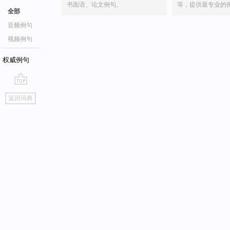
书面语、论文例句。
等，提供最专业的
全部
音频例句
视频例句
权威例句
go
返回词典
top