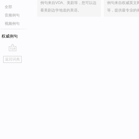
例句来自VOA、美剧等，您可以边
例句来自权威英文
全部
看美剧边学地道的美语。
等，提供最专业的
音频例句
视频例句
权威例句
go
返回词典
top