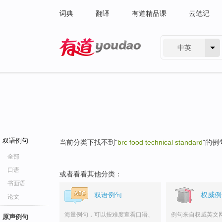
词典
翻译
有道精品课
云笔记
中英
有道 - 网易旗下搜索
双语例句
当前分类下找不到"
brc food technical standard
"的例
全部
口语
或者看看其他分类：
书面语
双语例句
权威例
论文
海量例句，可以按难度查看口语、
例句来自权威英文
原声例句