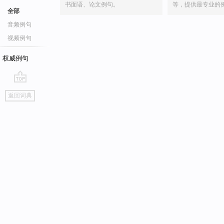
书面语、论文例句。
等，提供最专业的
全部
音频例句
视频例句
权威例句
go
返回词典
top