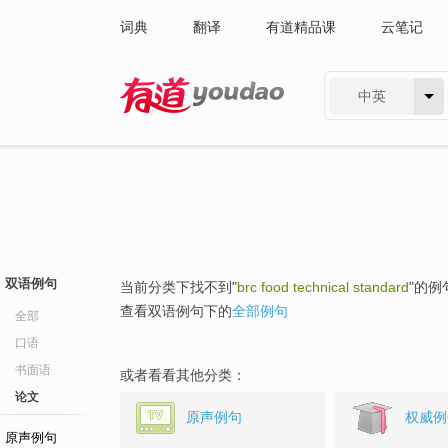
词典
翻译
有道精品课
云笔记
中英
有道 - 网易旗下搜索
双语例句
当前分类下找不到"
brc food technical standard
"的例
查看双语例句下的
全部例句
全部
口语
书面语
或者看看其他分类：
论文
原声例句
权威例
原声例句