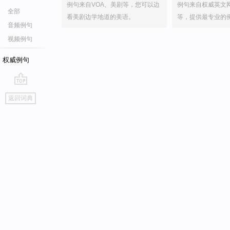
例句来自VOA、美剧等，您可以边
例句来自权威英文
全部
看美剧边学地道的美语。
等，提供最专业的
音频例句
视频例句
权威例句
go
返回词典
top