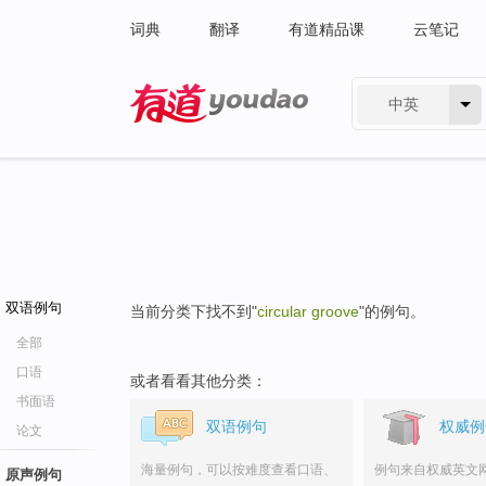
词典
翻译
有道精品课
云笔记
中英
有道 - 网易旗下搜索
双语例句
当前分类下找不到"
circular groove
"的例句。
全部
口语
或者看看其他分类：
书面语
双语例句
权威例
论文
海量例句，可以按难度查看口语、
例句来自权威英文
原声例句