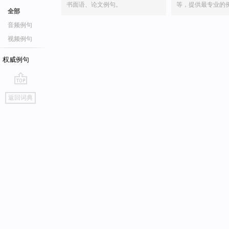
书面语、论文例句。
等，提供最专业的
全部
音频例句
视频例句
权威例句
go
返回词典
top