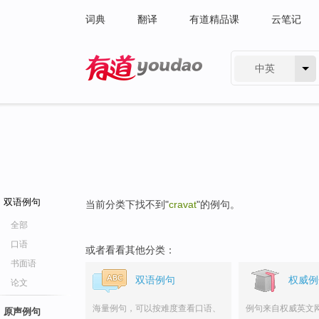
词典
翻译
有道精品课
云笔记
中英
有道 - 网易旗下搜索
双语例句
当前分类下找不到"
cravat
"的例句。
全部
口语
或者看看其他分类：
书面语
双语例句
权威例
论文
海量例句，可以按难度查看口语、
例句来自权威英文
原声例句