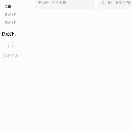
书面语、论文例句。
等，提供最专业的
全部
音频例句
视频例句
权威例句
go
返回词典
top