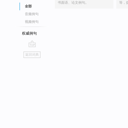
书面语、论文例句。
等，
全部
音频例句
视频例句
权威例句
go
返回词典
top