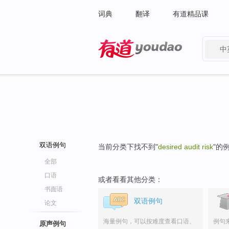
词典
翻译
有道精品课
中
有道 - 网易旗下搜索
双语例句
当前分类下找不到"
desired audit risk
"的
全部
口语
或者看看其他分类：
书面语
双语例句
论文
海量例句，可以按难度查看口语、
例句
原声例句