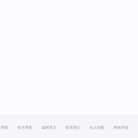
方博客
技术博客
诚聘英才
联系我们
站点地图
网络举报