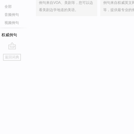
例句来自VOA、美剧等，您可以边
例句来自权威英文
全部
看美剧边学地道的美语。
等，提供最专业的
音频例句
视频例句
权威例句
go
返回词典
top