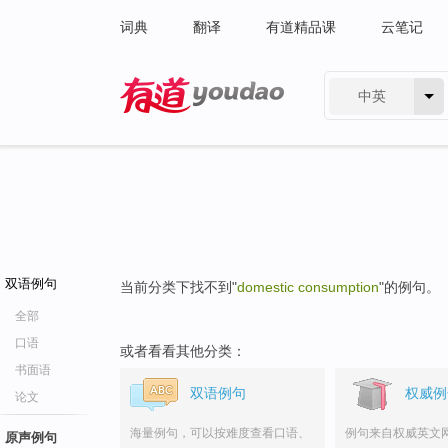
词典
翻译
有道精品课
云笔记
中英
有道 - 网易旗下搜索
双语例句
当前分类下找不到"
domestic consumption
"的例句。
全部
口语
或者看看其他分类：
书面语
双语例句
权威例
论文
海量例句，可以按难度查看口语、
例句来自权威英文
原声例句