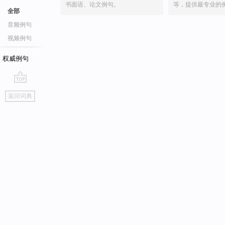
书面语、论文例句。
等，提供最专业的
全部
音频例句
视频例句
权威例句
go
返回词典
top