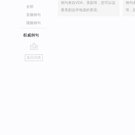
例句来自VOA、美剧等，您可以边
例句
全部
看美剧边学地道的美语。
等，
音频例句
视频例句
权威例句
go
返回词典
top