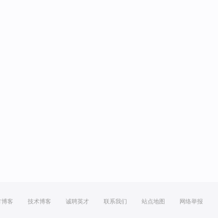
方博客
技术博客
诚聘英才
联系我们
站点地图
网络举报