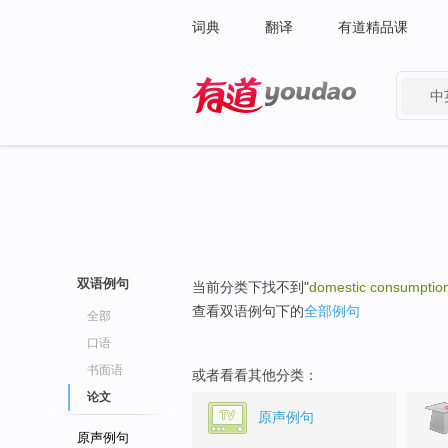
词典
翻译
有道精品课
中
有道 - 网易旗下搜索
双语例句
当前分类下找不到"
domestic consumptio
查看双语例句下的
全部例句
全部
口语
书面语
或者看看其他分类：
论文
原声例句
原声例句