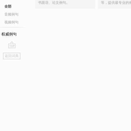
书面语、论文例句。
等，提供最专业的
全部
音频例句
视频例句
权威例句
go
返回词典
top