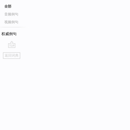
全部
音频例句
视频例句
权威例句
go
返回词典
top